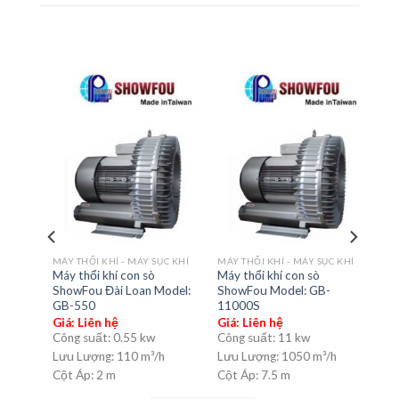
MÁY THỔI KHÍ - MÁY SỤC KHÍ
MÁY THỔI KHÍ - MÁY SỤC KHÍ
MÁY
ratti
Máy thổi khí con sò
Máy thổi khí con sò
Máy
ShowFou Đài Loan Model:
ShowFou Model: GB-
Sho
GB-550
11000S
2.2
Giá: Liên hệ
Giá: Liên hệ
Giá
Công suất:
0.55 kw
Công suất:
11 kw
Côn
Lưu Lượng:
110 m³/h
Lưu Lượng:
1050 m³/h
Lưu
Cột Áp:
2 m
Cột Áp:
7.5 m
Cột