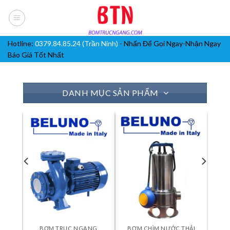
Skip
to
content
Hotline:
0379.84.85.24 (Trần Ninh)
- Nhấn Để Gọi Ngay-Nhận Ngay
Báo Giá Tốt Nhất
DANH MỤC SẢN PHẨM
OT
BƠM TRỤC NGANG
BƠM CHÌM NƯỚC THẢI