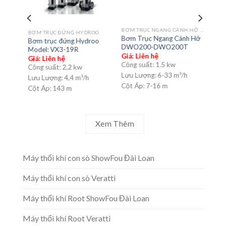
BƠM TRỤC NGANG CÁNH HỞ DWO
TI
BƠM TRỤC ĐỨNG HYDROO
BƠM
Bơm Trục Ngang Cánh Hở
Bơm trục đứng Hydroo
Bơm
DWO200-DWO200T
0-4Kw
Model: VX3-19R
Mod
Giá: Liên hệ
Giá: Liên hệ
Giá:
Công suất:
1.5 kw
Công suất:
2,2 kw
Côn
Lưu Lượng:
6-33 m³/h
h
Lưu Lượng:
4,4 m³/h
Lưu
Cột Áp:
7-16 m
Cột Áp:
143 m
Cột
Xem Thêm
Máy thổi khí con sò ShowFou Đài Loan
Máy thổi khí con sò Veratti
Máy thổi khí Root ShowFou Đài Loan
Máy thổi khí Root Veratti