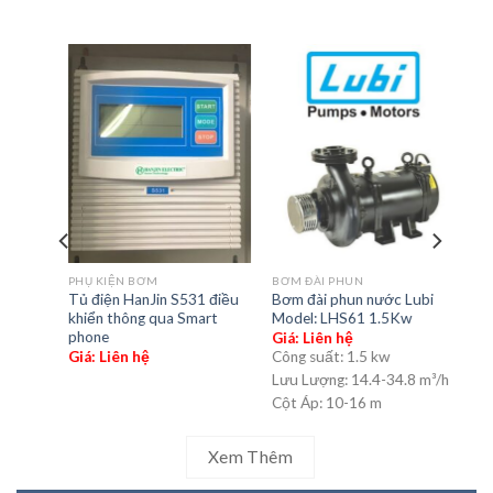
PHU
BƠM ĐÀI PHUN
PHỤ KIỆN BƠM
Tụ 
Bơm đài phun nước Lubi
ubi
Tủ điện HanJin S531 điều
Giá
Model: LHS61 1.5Kw
w
khiển thông qua Smart
phone
Giá: Liên hệ
Công suất:
1.5 kw
Giá: Liên hệ
Lưu Lượng:
14.4-34.8 m³/h
 m³/h
Cột Áp:
10-16 m
Xem Thêm