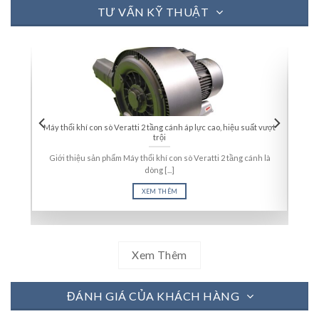
TƯ VẤN KỸ THUẬT
Máy thổi khí con sò Veratti 2 tầng cánh áp lực cao, hiệu suất vượt
Bơ
trội
ơn về
Bơm c
Giới thiệu sản phẩm Máy thổi khí con sò Veratti 2 tầng cánh là
dòng [...]
XEM THÊM
Xem Thêm
ĐÁNH GIÁ CỦA KHÁCH HÀNG