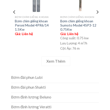
BƠM
N
BƠM CHÌM GIẾNG KHOAN
BƠM CHÌM GIẾNG KHOAN
Bơm
n
Bơm chìm giếng khoan
Bơm chìm giếng khoan
Sum
Peroni Model 4PR6/14
Sumoto Model 4SP3-12
4.0
1.5Kw
0.75Kw
Giá
Giá: Liên hệ
Giá: Liên hệ
Côn
Công suất:
0.75 kw
Lưu
Lưu Lượng:
4 m³/h
Cột
Cột Áp:
76 m
Xem Thêm
Bơm đài phun Lubi
Bơm đài phun Shakti
Bơm định lượng Beluno
Bơm định lương Veratti