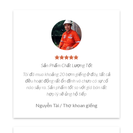
Sản Phẩm Chất Lượng Tốt
Tôi đã mua khoảng 20 bơm giếng ở đây, tất cả
đều hoạt động rất ổn định và chưa có sự cố
nào sảy ra. Sản phẩm tốt so với giá bán rất
hợp lý sẽ ủng hộ tiếp
Nguyễn Tài
/
Thợ khoan giếng