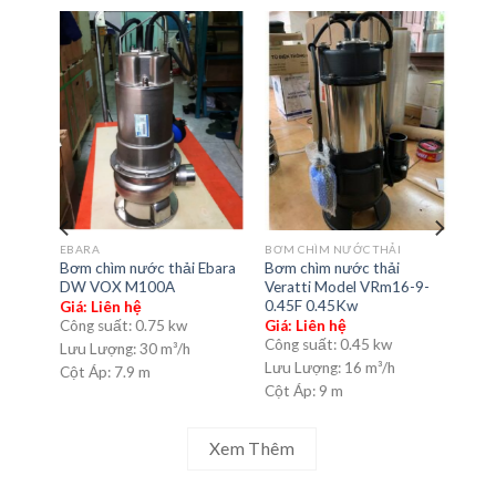
EBARA
BƠM CHÌM NƯỚC THẢI
bara
Bơm chìm nước thải Ebara
Bơm chìm nước thải
Bơm
DW VOX M100A
Veratti Model VRm16-9-
rác
0.45F 0.45Kw
65W
Giá: Liên hệ
Công suất:
0.75 kw
Giá: Liên hệ
Giá:
Công suất:
0.45 kw
Côn
Lưu Lượng:
30 m³/h
Lưu Lượng:
16 m³/h
Lưu
Cột Áp:
7.9 m
Cột Áp:
9 m
Cột
Xem Thêm