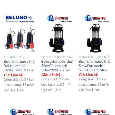
BƠM CHÌM NƯỚC THẢI
BƠM CHÌM NƯỚC THẢI
BELUNO - ITALY
Bơm chìm nước thải
Bơm chìm nước thải
Bơm chìm nước thải
ShowFou model:
ShowFou model:
Beluno Model
SHm2200F 2.2Kw
SHm1500F 1.5Kw
FX50/32M 0.37Kw
Giá: Liên hệ
Giá: Liên hệ
Giá: Liên hệ
Công suất:
2.2 kw
Công suất:
1.5 kw
Công suất:
0.37 kw
Lưu Lượng:
60 m³/h
Lưu Lượng:
36 m³/h
Lưu Lượng:
15 m³/h
Cột Áp:
15 m
Cột Áp:
15 m
Cột Áp:
10 m