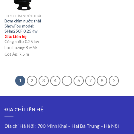
BƠM CHÌM NƯỚC THẢI
Bơm chìm nước thải
ShowFou model:
SHm250F 0.25Kw
Giá: Liên hệ
Công suất:
0.25 kw
Lưu Lượng:
9 m³/h
Cột Áp:
7.5 m
1
2
3
4
…
6
7
8
ĐỊA CHỈ LIÊN HỆ
Địa chỉ Hà Nội : 780 Minh Khai – Hai Bà Trưng – Hà Nội