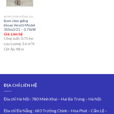
BƠM CHÌM GIẾNG KHOAN
Bơm chìm giếng
khoan Veratti Model
3SSm3/21 – 0.75kW
Giá: Liên hệ
Công suất:
0.75 kw
Lưu Lượng:
3.6 m³/h
Cột Áp:
88 m
ĐỊA CHỈ LIÊN HỆ
Địa chỉ Hà Nội : 780 Minh Khai – Hai Bà Trưng – Hà Nội
Địa chỉ Đà Nẵng : 683 Trường Chinh – Hòa Phát – Cẩm Lệ –