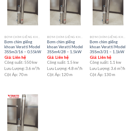
BƠM CHÌM GIẾNG KHOAN
BƠM CHÌM GIẾNG KHOAN
BƠM CHÌM GIẾNG KHOAN
Bơm chìm giếng
Bơm chìm giếng
Bơm chìm giếng
khoan Veratti Model
khoan Veratti Model
khoan Veratti Model
3SSm3/16 – 0.55kW
3SSm4/28 – 1.5kW
3SSm3/31 – 1.1kW
Giá: Liên hệ
Giá: Liên hệ
Giá: Liên hệ
Công suất:
550 kw
Công suất:
1.5 kw
Công suất:
1.1 kw
Lưu Lượng:
3.6 m³/h
Lưu Lượng:
4.8 m³/h
Lưu Lượng:
3.6 m³/h
Cột Áp:
70 m
Cột Áp:
120 m
Cột Áp:
130 m