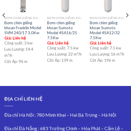
BƠM CHÌM GIẾNG KHOAN
BƠM CHÌM GIẾNG KHOAN
BƠM CHÌM GIẾNG KHOAN
Bơm chìm giếng
Bơm chìm giếng
Bơm chìm giếng
khoan Franklin Model
khoan Sumoto
khoan Sumoto
SVM 240/17 3.0Kw
Model 4SA16/25
Model 4SA12/32
7.5Kw
7.5Kw
Giá: Liên hệ
Công suất:
3 kw
Giá: Liên hệ
Giá: Liên hệ
Công suất:
7.5 kw
Công suất:
7.5 kw
Lưu Lượng:
14.4
Lưu Lượng:
22 m³/h
Lưu Lượng:
16 m³/h
m³/h
Cột Áp:
139 m
Cột Áp:
196 m
Cột Áp:
96 m
ĐỊA CHỈ LIÊN HỆ
Địa chỉ Hà Nội : 780 Minh Khai – Hai Bà Trưng – Hà Nội
Địa chỉ Đà Nẵng : 683 Trường Chinh – Hòa Phát – Cẩm Lệ –