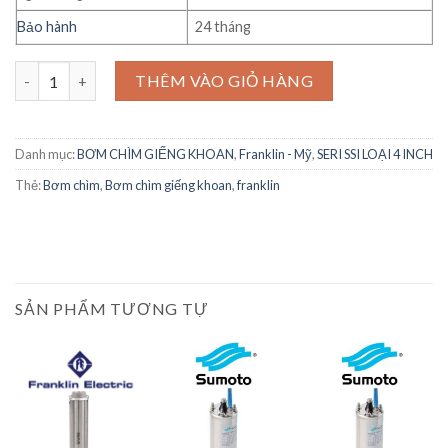
Bảo hành
24 tháng
Bơm chìm giếng khoan Franklin Model SVM 150/19 2.2Kw số lượ
THÊM VÀO GIỎ HÀNG
Danh mục:
BƠM CHÌM GIẾNG KHOAN
,
Franklin - Mỹ
,
SERI SSI LOẠI 4 INCH
Thẻ:
Bơm chìm
,
Bơm chìm giếng khoan
,
franklin
SẢN PHẨM TƯƠNG TỰ