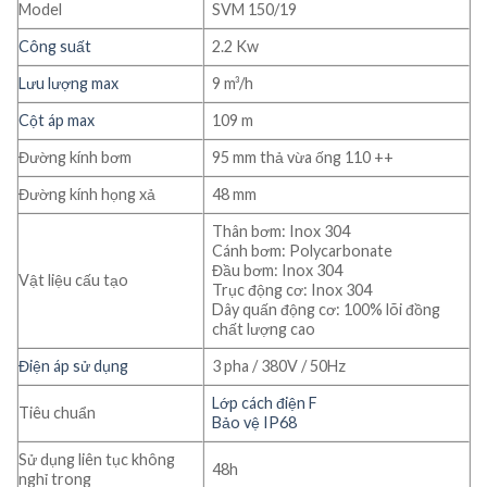
Model
SVM 150/19
Công suất
2.2 Kw
Lưu lượng max
9 m³/h
Cột áp max
109 m
Đường kính bơm
95 mm thả vừa ống 110 ++
Đường kính họng xả
48 mm
Thân bơm: Inox 304
Cánh bơm: Polycarbonate
Đầu bơm: Inox 304
Vật liệu cấu tạo
Trục động cơ: Inox 304
Dây quấn động cơ: 100% lõi đồng
chất lượng cao
Điện áp sử dụng
3 pha / 380V / 50Hz
Lớp cách điện F
Tiêu chuẩn
Bảo vệ IP68
Sử dụng liên tục không
48h
nghỉ trong