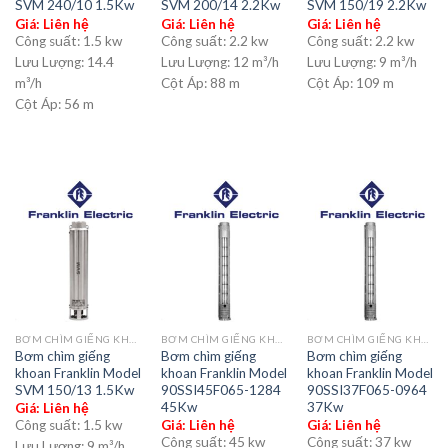
SVM 240/10 1.5Kw
SVM 200/14 2.2Kw
SVM 150/19 2.2Kw
Giá: Liên hệ
Giá: Liên hệ
Giá: Liên hệ
Công suất:
1.5 kw
Công suất:
2.2 kw
Công suất:
2.2 kw
Lưu Lượng:
14.4
Lưu Lượng:
12 m³/h
Lưu Lượng:
9 m³/h
m³/h
Cột Áp:
88 m
Cột Áp:
109 m
Cột Áp:
56 m
BƠM CHÌM GIẾNG KHOAN
BƠM CHÌM GIẾNG KHOAN
BƠM CHÌM GIẾNG KHOAN
Bơm chìm giếng
Bơm chìm giếng
Bơm chìm giếng
khoan Franklin Model
khoan Franklin Model
khoan Franklin Model
SVM 150/13 1.5Kw
90SSI45F065-1284
90SSI37F065-0964
45Kw
37Kw
Giá: Liên hệ
Công suất:
1.5 kw
Giá: Liên hệ
Giá: Liên hệ
Công suất:
45 kw
Công suất:
37 kw
Lưu Lượng:
9 m³/h