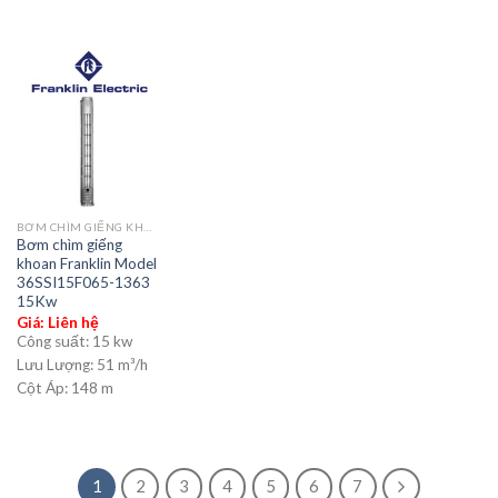
BƠM CHÌM GIẾNG KHOAN
Bơm chìm giếng
khoan Franklin Model
36SSI15F065-1363
15Kw
Giá: Liên hệ
Công suất:
15 kw
Lưu Lượng:
51 m³/h
Cột Áp:
148 m
1
2
3
4
5
6
7