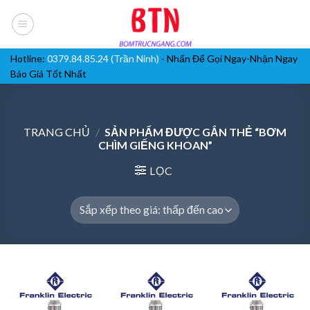
Skip
to
content
Hotline:
0379.84.85.24 (Trần Ninh)
- Nhấn Để Gọi Ngay-Nhận Ngay
Báo Giá Tốt Nhất
TRANG CHỦ
/
SẢN PHẨM ĐƯỢC GẮN THẺ “BƠM
CHÌM GIẾNG KHOAN”
LỌC