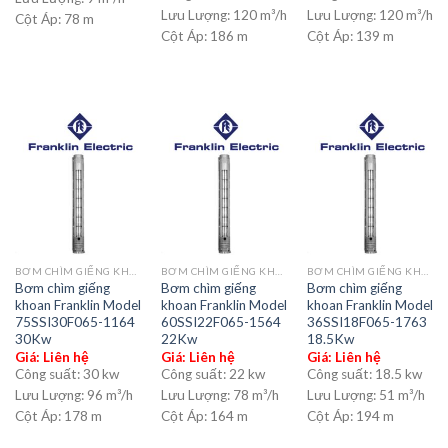
Lưu Lượng:
120 m³/h
Lưu Lượng:
120 m³/h
Cột Áp:
78 m
Cột Áp:
186 m
Cột Áp:
139 m
BƠM CHÌM GIẾNG KHOAN
BƠM CHÌM GIẾNG KHOAN
BƠM CHÌM GIẾNG KHOAN
Bơm chìm giếng
Bơm chìm giếng
Bơm chìm giếng
khoan Franklin Model
khoan Franklin Model
khoan Franklin Model
75SSI30F065-1164
60SSI22F065-1564
36SSI18F065-1763
30Kw
22Kw
18.5Kw
Giá: Liên hệ
Giá: Liên hệ
Giá: Liên hệ
Công suất:
30 kw
Công suất:
22 kw
Công suất:
18.5 kw
Lưu Lượng:
96 m³/h
Lưu Lượng:
78 m³/h
Lưu Lượng:
51 m³/h
Cột Áp:
178 m
Cột Áp:
164 m
Cột Áp:
194 m