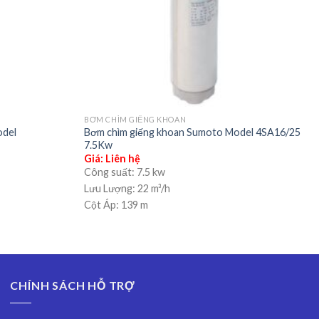
BƠM CHÌM GIẾNG KHOAN
odel
Bơm chìm giếng khoan Sumoto Model 4SA16/25
7.5Kw
Giá: Liên hệ
Công suất:
7.5 kw
Lưu Lượng:
22 m³/h
Cột Áp:
139 m
CHÍNH SÁCH HỖ TRỢ