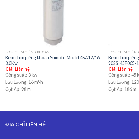
BƠM CHÌM GIẾNG KHOAN
BƠM CHÌM GIẾN
Bơm chìm giếng khoan Sumoto Model 4SA12/16
Bơm chìm giếng
3.0Kw
90SSI45F065-
Giá: Liên hệ
Giá: Liên hệ
Công suất:
3 kw
Công suất:
45 
Lưu Lượng:
16 m³/h
Lưu Lượng:
120
Cột Áp:
98 m
Cột Áp:
186 m
ĐỊA CHỈ LIÊN HỆ