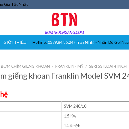
o Giá Tốt Nhất
GIỚI THIỆU
Hotline:
0379.84.85.24 (Trần Ninh)
- Nhấn Để Gọi Nga
BƠM CHÌM GIẾNG KHOAN
/
FRANKLIN - MỸ
/
SERI SSI LOẠI 4 INCH
m giếng khoan Franklin Model SVM 
 hệ
SVM 240/10
1.5 Kw
14.4 m³/h