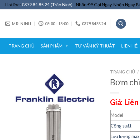
Skip
Hotline:
0379.84.85.24 (Trần Ninh)
- Nhấn Để Gọi Ngay-Nhận Ngay Bá
to
content
MR. NINH
08:00 - 18:00
0379 8485 24
TRANG CHỦ
SẢN PHẨM
TƯ VẤN KỸ THUẬT
LIÊN HỆ
TRANG CHỦ
/
Bơm chì
Giá: Liên
Model
Công suất
Lưu lượng max