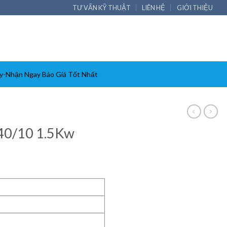
TƯ VẤN KỸ THUẬT
LIÊN HỆ
GIỚI THIỆU
y-Nhận Ngay Báo Giá Tốt Nhất
240/10 1.5Kw