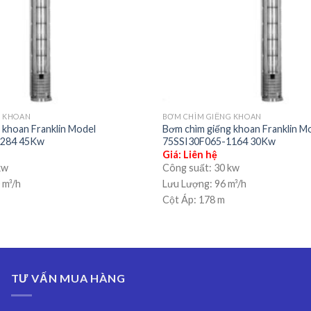
G KHOAN
BƠM CHÌM GIẾNG KHOAN
 khoan Franklin Model
Bơm chìm giếng khoan Franklin M
1284 45Kw
75SSI30F065-1164 30Kw
Giá: Liên hệ
kw
Công suất:
30 kw
 m³/h
Lưu Lượng:
96 m³/h
Cột Áp:
178 m
TƯ VẤN MUA HÀNG