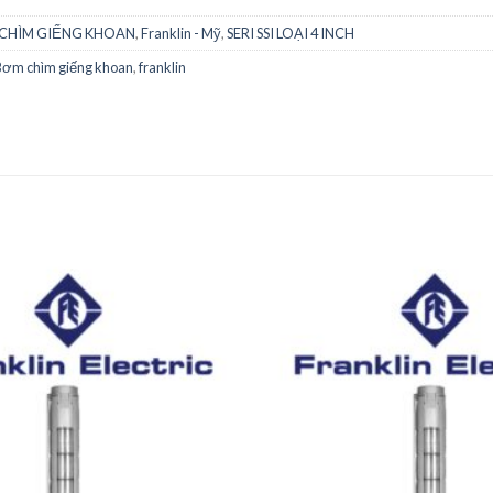
CHÌM GIẾNG KHOAN
,
Franklin - Mỹ
,
SERI SSI LOẠI 4 INCH
ơm chìm giếng khoan
,
franklin