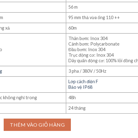
56 m
ơm
95 mm thả vừa ống 110 ++
ng xả
60m
Thân bơm: Inox 304
Cánh bơm: Polycarbonate
ạo
Đầu bơm: Inox 304
Trục động cơ: Inox 304
Dây quấn động cơ: 100% lõi đồng c
ng
3 pha / 380V / 50Hz
Lớp cách điện F
Bảo vệ IP68
ục không nghỉ trong
48h
24 tháng
g khoan Franklin Model SVM 240/10 1.5Kw số lượng
THÊM VÀO GIỎ HÀNG