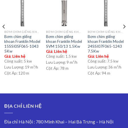
BƠM CHÌM GIẾNG KHOAN
BƠM CHÌM GIẾNG KHOAN
BƠM CHÌM GIẾNG KHOAN
Bơm chìm giếng
Bơm chìm giếng
Bơm chìm giếng
khoan Franklin Model
khoan Franklin Model
khoan Franklin Model
15SSI05F065-1043
SVM 150/13 1.5Kw
24SSI07F065-1243
5Kw
7.5Kw
Giá: Liên hệ
Giá: Liên hệ
Công suất:
1.5 kw
Giá: Liên hệ
Công suất:
5 kw
Công suất:
7.5 kw
Lưu Lượng:
9 m³/h
Lưu Lượng:
19 m³/h
Lưu Lượng:
36 m³/h
Cột Áp:
78 m
Cột Áp:
120 m
Cột Áp:
94 m
ĐỊA CHỈ LIÊN HỆ
Địa chỉ Hà Nội : 780 Minh Khai – Hai Bà Trưng – Hà Nội