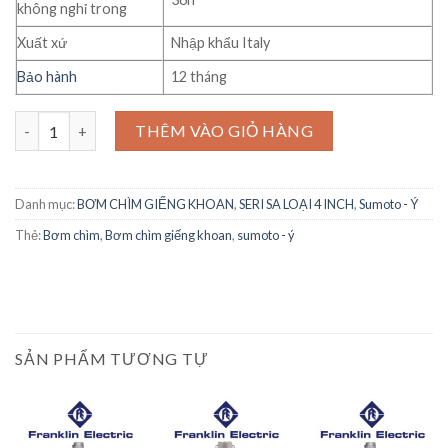
không nghỉ trong
Xuất xứ
Nhập khẩu Italy
Bảo hành
12 tháng
Bơm chìm giếng khoan Sumoto Model 4SA10/36 7.5Kw số lượng
THÊM VÀO GIỎ HÀNG
Danh mục:
BƠM CHÌM GIẾNG KHOAN
,
SERI SA LOẠI 4 INCH
,
Sumoto - Ý
Thẻ:
Bơm chìm
,
Bơm chìm giếng khoan
,
sumoto - ý
SẢN PHẨM TƯƠNG TỰ