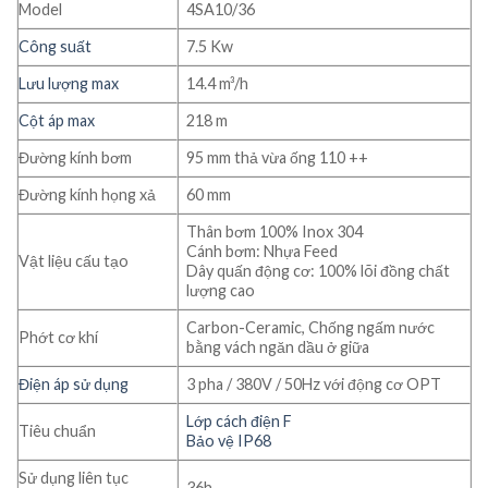
Model
4SA10/36
Công suất
7.5 Kw
Lưu lượng max
14.4 m³/h
Cột áp max
218 m
Đường kính bơm
95 mm thả vừa ống 110 ++
Đường kính họng xả
60 mm
Thân bơm 100% Inox 304
Cánh bơm: Nhựa Feed
Vật liệu cấu tạo
Dây quấn động cơ: 100% lõi đồng chất
lượng cao
Carbon-Ceramic, Chống ngấm nước
Phớt cơ khí
bằng vách ngăn dầu ở giữa
Điện áp sử dụng
3 pha / 380V / 50Hz với động cơ OPT
Lớp cách điện F
Tiêu chuẩn
Bảo vệ IP68
Sử dụng liên tục
36h