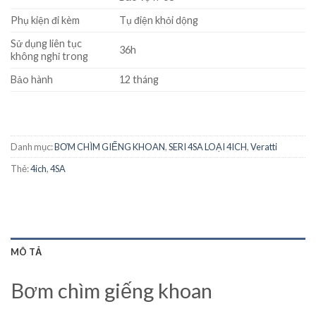
Phụ kiện đi kèm
Tụ điện khỏi dộng
Sử dụng liên tục
36h
không nghỉ trong
Bảo hành
12 tháng
Danh mục:
BƠM CHÌM GIẾNG KHOAN
,
SERI 4SA LOẠI 4ICH
,
Veratti
Thẻ:
4ich
,
4SA
MÔ TẢ
Bơm chìm giếng khoan