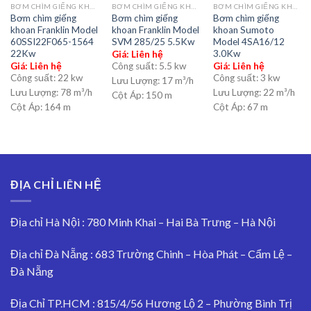
BƠM CHÌM GIẾNG KHOAN
BƠM CHÌM GIẾNG KHOAN
BƠM CHÌM GIẾNG KHOAN
Bơm chìm giếng
Bơm chìm giếng
Bơm chìm giếng
khoan Franklin Model
khoan Franklin Model
khoan Sumoto
60SSI22F065-1564
SVM 285/25 5.5Kw
Model 4SA16/12
22Kw
3.0Kw
Giá: Liên hệ
Giá: Liên hệ
Công suất:
5.5 kw
Giá: Liên hệ
Công suất:
22 kw
Công suất:
3 kw
Lưu Lượng:
17 m³/h
Lưu Lượng:
78 m³/h
Lưu Lượng:
22 m³/h
Cột Áp:
150 m
Cột Áp:
164 m
Cột Áp:
67 m
ĐỊA CHỈ LIÊN HỆ
Địa chỉ Hà Nội : 780 Minh Khai – Hai Bà Trưng – Hà Nội
Địa chỉ Đà Nẵng : 683 Trường Chinh – Hòa Phát – Cẩm Lệ –
Đà Nẵng
Địa Chỉ TP.HCM : 815/4/56 Hương Lộ 2 – Phường Bình Trị