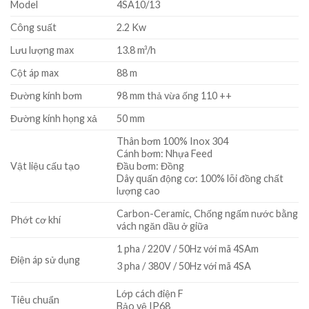
Model
4SA10/13
Công suất
2.2 Kw
Lưu lượng max
13.8 m³/h
Cột áp max
88 m
Đường kính bơm
98 mm thả vừa ống 110 ++
Đường kính họng xả
50 mm
Thân bơm 100% Inox 304
Cánh bơm: Nhựa Feed
Vật liệu cấu tạo
Đầu bơm: Đồng
Dây quấn động cơ: 100% lõi đồng chất
lượng cao
Carbon-Ceramic, Chống ngấm nước bằng
Phớt cơ khí
vách ngăn dầu ở giữa
1 pha / 220V / 50Hz với mã 4SAm
Điện áp sử dụng
3 pha / 380V / 50Hz với mã 4SA
Lớp cách điện F
Tiêu chuẩn
Bảo vệ IP68