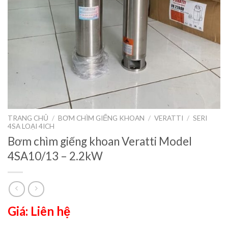
TRANG CHỦ
/
BƠM CHÌM GIẾNG KHOAN
/
VERATTI
/
SERI
4SA LOẠI 4ICH
Bơm chìm giếng khoan Veratti Model
4SA10/13 – 2.2kW
Giá: Liên hệ